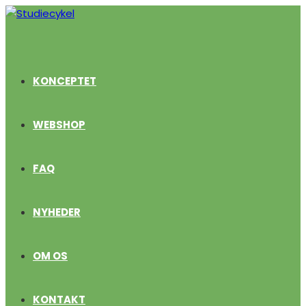
Skip
to
content
KONCEPTET
WEBSHOP
FAQ
NYHEDER
OM OS
KONTAKT