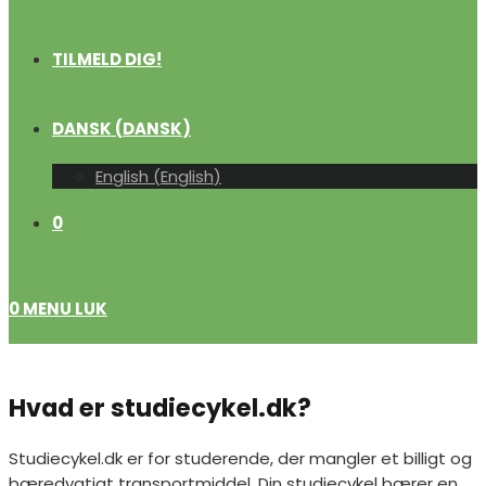
TILMELD DIG!
DANSK
(
DANSK
)
English
(
English
)
0
0
MENU
LUK
Hvad er studiecykel.dk?
Studiecykel.dk er for studerende, der mangler et billigt og
bæredygtigt transportmiddel. Din studiecykel bærer en