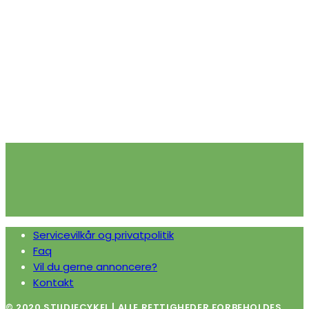
Servicevilkår og privatpolitik
Faq
Vil du gerne annoncere?
Kontakt
© 2020 STUDIECYKEL | ALLE RETTIGHEDER FORBEHOLDES.