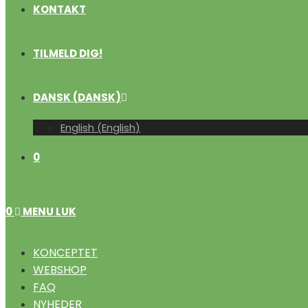
KONTAKT
TILMELD DIG!
DANSK
(
DANSK
)
English
(
English
)
0
0
MENU
LUK
KONCEPTET
WEBSHOP
FAQ
NYHEDER