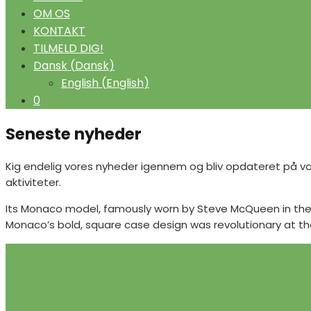
OM OS
KONTAKT
TILMELD DIG!
Dansk
(
Dansk
)
English
(
English
)
0
Seneste nyheder
Kig endelig vores nyheder igennem og bliv opdateret på vore
aktiviteter.
Its Monaco model, famously worn by Steve McQueen in the 
Monaco’s bold, square case design was revolutionary at the 